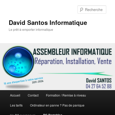
Rech
David Santos Informatique
Le prêt-à-emporter informatique
Menu
Accueil
Contact
Formation / Remise à niveau
Aller
principal
Les tarifs
Ordinateur en panne ? Pas de panique
au