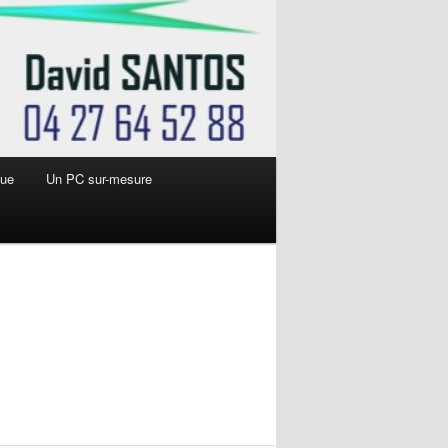
que
Un PC sur-mesure
Navigation
des
images