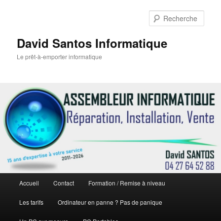
Rech
David Santos Informatique
Le prêt-à-emporter informatique
Menu
Accueil
Contact
Formation / Remise à niveau
Aller
principal
Les tarifs
Ordinateur en panne ? Pas de panique
au