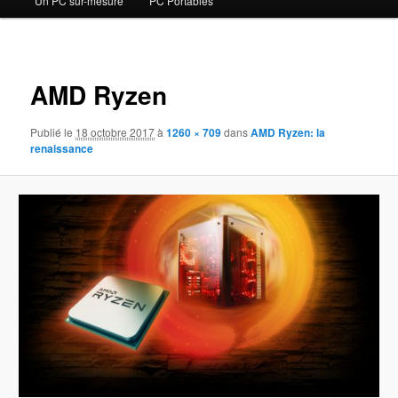
Un PC sur-mesure
PC Portables
contenu
principal
Navigat
des
AMD Ryzen
images
Publié le
18 octobre 2017
à
1260 × 709
dans
AMD Ryzen: la
renaissance