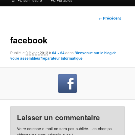
Un PC sur-mesure
PC Portables
contenu
principal
Navigation
← Précédent
des
images
facebook
Publié le
9 février 2013
à
64 × 64
dans
Bienvenue sur le blog de
votre assembleur/réparateur informatique
Laisser un commentaire
Votre adresse e-mail ne sera pas publiée.
Les champs
obligatoires sont indiqués avec
*