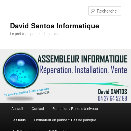
Rech
David Santos Informatique
Le prêt-à-emporter informatique
Menu
Accueil
Contact
Formation / Remise à niveau
Aller
principal
Les tarifs
Ordinateur en panne ? Pas de panique
au