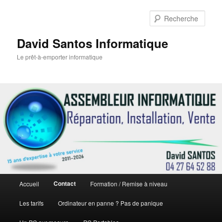
Rech
David Santos Informatique
Le prêt-à-emporter informatique
Menu
Contact
Accueil
Formation / Remise à niveau
Aller
principal
Les tarifs
Ordinateur en panne ? Pas de panique
au