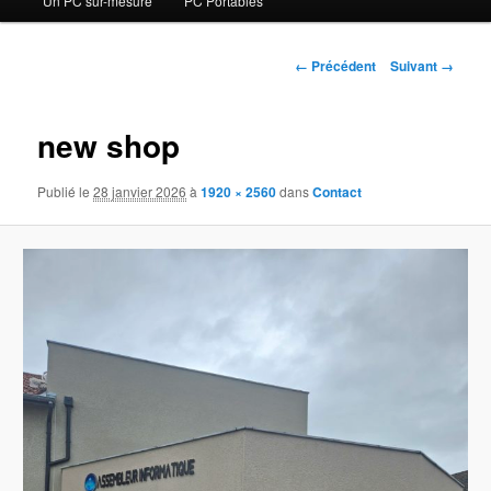
Un PC sur-mesure
PC Portables
contenu
principal
Navigation
← Précédent
Suivant →
des
images
new shop
Publié le
28 janvier 2026
à
1920 × 2560
dans
Contact