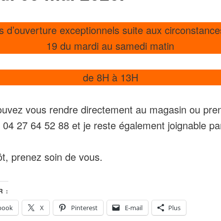
s d’ouverture exceptionnels suite aux circonstance
19 du mardi au samedi matin
de 8H à 13H
uvez vous rendre directement au magasin ou pre
04 27 64 52 88 et je reste également joignable par
ôt, prenez soin de vous.
 :
book
X
Pinterest
E-mail
Plus