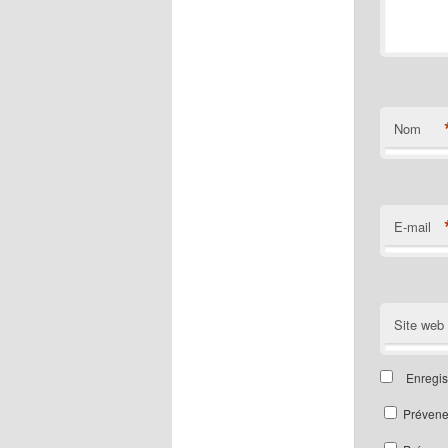
Nom
E-mail
Site web
Enregis
Prévene