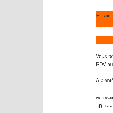
Horaire
Vous po
RDV au 
A bient
PARTAGER
Face