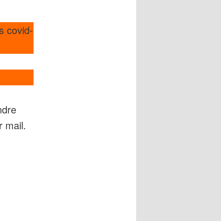
s covid-
ndre
 mail.