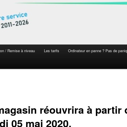
on / Remise à niveau
Les tarifs
Ordinateur en panne ? Pas de pani
magasin réouvrira à partir
di 05 mai 2020.