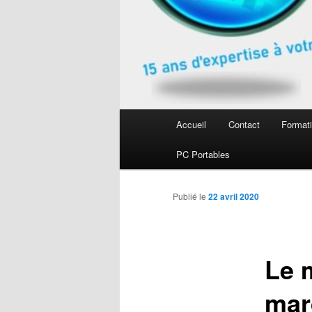
Menu
Accueil
Contact
Formati
Aller
principal
PC Portables
au
contenu
Publié le
22 avril 2020
principal
Le 
mar