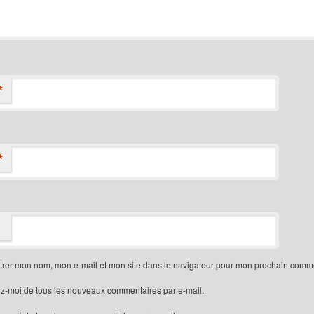
*
*
trer mon nom, mon e-mail et mon site dans le navigateur pour mon prochain comme
z-moi de tous les nouveaux commentaires par e-mail.