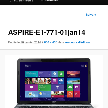
PC Portables
Un PC sur-mesure
contenu
principal
Navigation
Suivant →
des
images
ASPIRE-E1-771-01jan14
Publié le
16 janvier 2014
à
600 × 430
dans
en cours d’édition