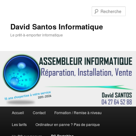
Rech
David Santos Informatique
Le prêt-à-emporter informatique
Menu
Accueil
Contact
Formation / Remise à niveau
Aller
principal
Les tarifs
Ordinateur en panne ? Pas de panique
au