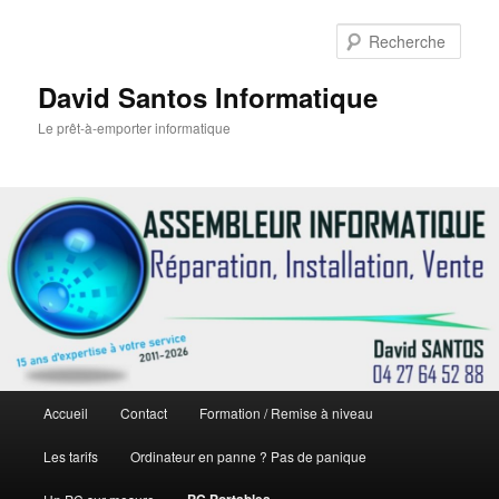
Rech
David Santos Informatique
Le prêt-à-emporter informatique
Menu
Accueil
Contact
Formation / Remise à niveau
Aller
principal
Les tarifs
Ordinateur en panne ? Pas de panique
au