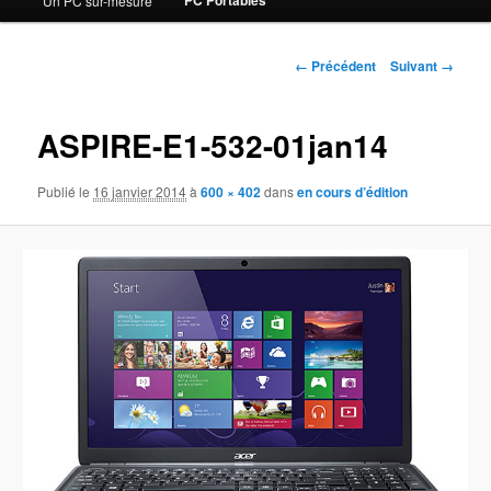
PC Portables
Un PC sur-mesure
contenu
principal
Navigation
← Précédent
Suivant →
des
images
ASPIRE-E1-532-01jan14
Publié le
16 janvier 2014
à
600 × 402
dans
en cours d’édition