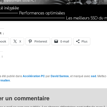
 :
book
X
Pinterest
E-mail
Plus
 :
a été publié dans
Accélération PC
par
David Santos
, et marqué avec
ssd
. Mettez-
rmalien
.
er un commentaire
se e-mail ne sera pas publiée.
Les champs obligatoires sont indiqués avec
*