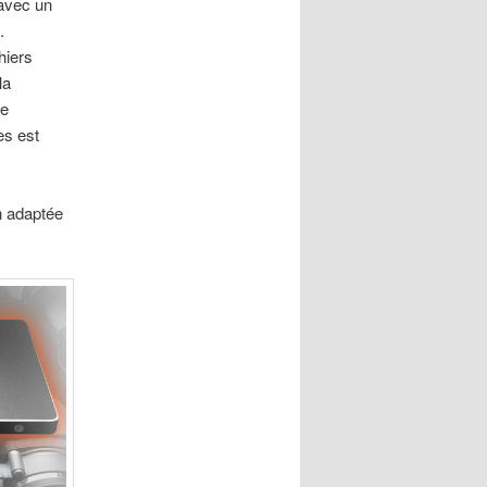
avec un
.
hiers
la
me
es est
n adaptée