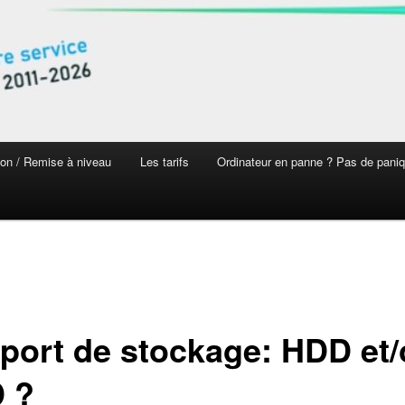
on / Remise à niveau
Les tarifs
Ordinateur en panne ? Pas de pani
port de stockage: HDD et/
 ?