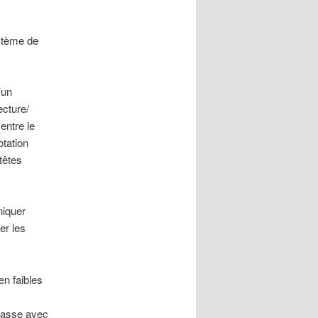
stème de
.
’un
ecture/
entre le
otation
têtes
niquer
er les
en faibles
masse avec