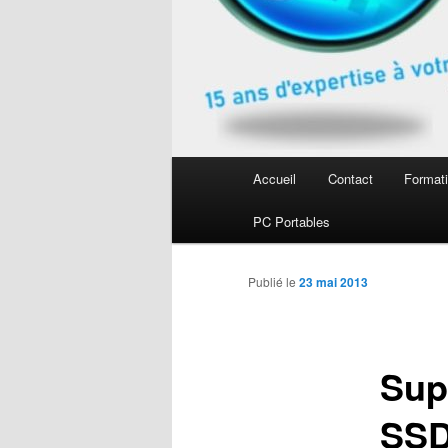
Menu
Accueil
Contact
Formati
Aller
principal
PC Portables
au
contenu
Publié le
23 mai 2013
principal
Sup
SSD