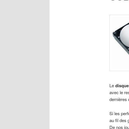
Le
disque
avec le re
dernières 
Si les per
au fil des
De nos jou