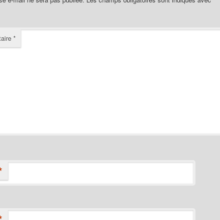
aire
*
*
*