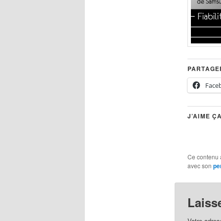
PARTAGER
Face
J’AIME ÇA
Ce contenu 
avec son
pe
Laiss
Votre adres