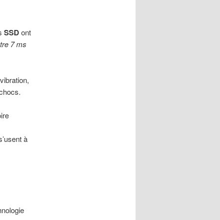
es
SSD
ont
tre 7 ms
vibration,
 chocs.
ire
s’usent à
hnologie