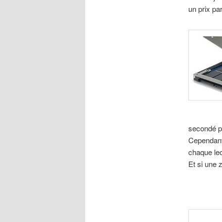
un prix pa
secondé p
Cependant
chaque lec
Et si une z