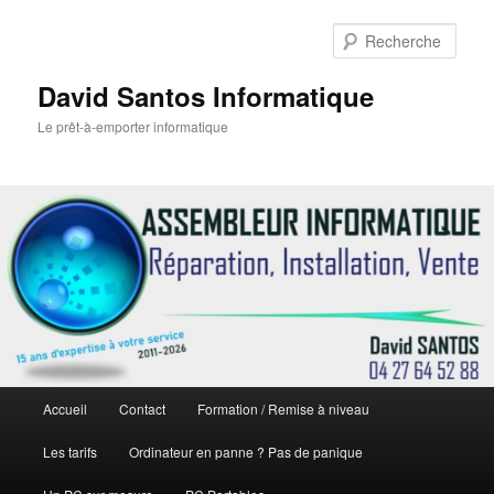
Rech
David Santos Informatique
Le prêt-à-emporter informatique
Menu
Accueil
Contact
Formation / Remise à niveau
Aller
principal
Les tarifs
Ordinateur en panne ? Pas de panique
au