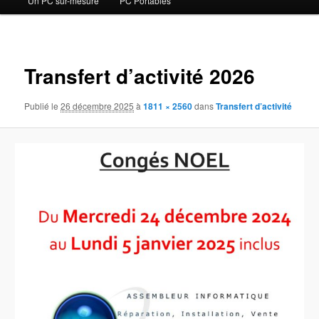
Un PC sur-mesure
PC Portables
contenu
principal
Navigat
des
Transfert d’activité 2026
images
Publié le
26 décembre 2025
à
1811 × 2560
dans
Transfert d’activité