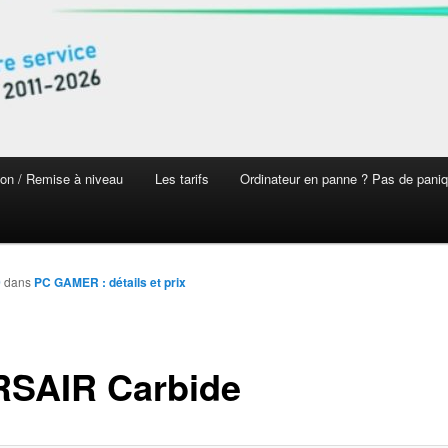
on / Remise à niveau
Les tarifs
Ordinateur en panne ? Pas de pani
0
dans
PC GAMER : détails et prix
SAIR Carbide