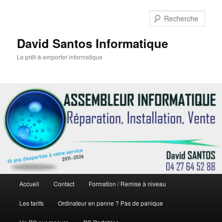
Rech
David Santos Informatique
Le prêt-à-emporter informatique
Menu
Accueil
Contact
Formation / Remise à niveau
Aller
principal
Les tarifs
Ordinateur en panne ? Pas de panique
au