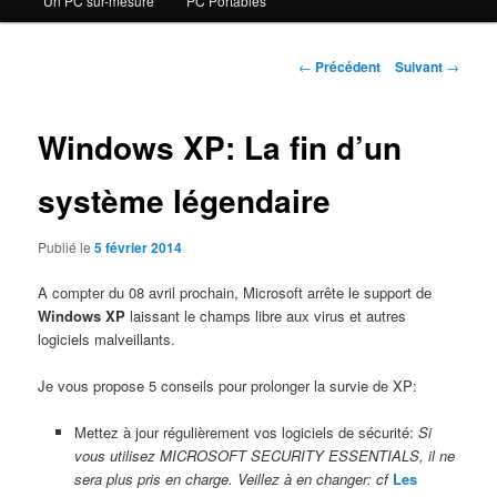
Un PC sur-mesure
PC Portables
contenu
principal
Navigation
←
Précédent
Suivant
→
des
articles
Windows XP: La fin d’un
système légendaire
Publié le
5 février 2014
A compter du 08 avril prochain, Microsoft arrête le support de
Windows XP
laissant le champs libre aux virus et autres
logiciels malveillants.
Je vous propose 5 conseils pour prolonger la survie de XP:
Mettez à jour régulièrement vos logiciels de sécurité:
Si
vous utilisez MICROSOFT SECURITY ESSENTIALS, il ne
sera plus pris en charge. Veillez à en changer: cf
Les