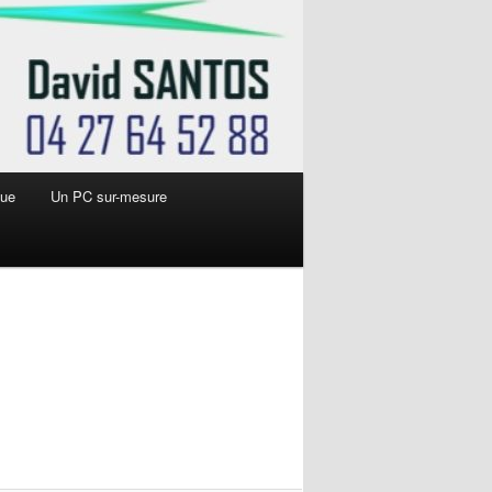
que
Un PC sur-mesure
Navigation
des
images