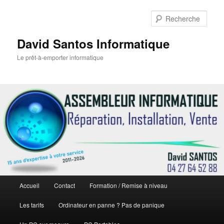
Rech
David Santos Informatique
Le prêt-à-emporter informatique
Menu
Accueil
Contact
Formation / Remise à niveau
Aller
Aller
principal
Les tarifs
Ordinateur en panne ? Pas de panique
au
au