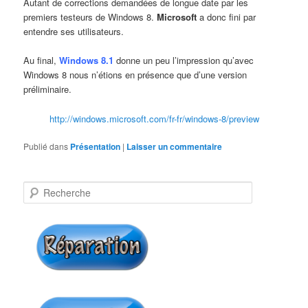
Autant de corrections demandées de longue date par les
premiers testeurs de Windows 8.
Microsoft
a donc fini par
entendre ses utilisateurs.
Au final,
Windows 8.1
donne un peu l’impression qu’avec
Windows 8 nous n’étions en présence que d’une version
préliminaire.
http://windows.microsoft.com/fr-fr/windows-8/preview
Publié dans
Présentation
|
Laisser un commentaire
R
e
c
h
e
r
c
h
e