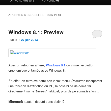
Un PC sur-mesure
PC Portables
contenu
contenu
principal
secondaire
ARCHIVES MENSUELLES :
JUIN 2013
Windows 8.1: Preview
Publié le
27 juin 2013
Avec un retour en arrière,
Windows 8.1
confirme l’évolution
ergonomique entamée avec Windows 8.
En effet, on retrouve notre bon vieux menu
‘Démarrer’
incorporant
une fonction d’extinction du PC, la possibilité de démarrer
directement sur le
‘Bureau
‘ habituel, plus de personnalisation…
Microsoft
aurait-il écouté sans obéir !?