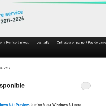
on / Remise à niveau
Les tarifs
Ordinateur en panne ? Pas de pani
E 2013
sponible
ows 8.1: Preview
, la mise à jour
Windows 8.1
sera