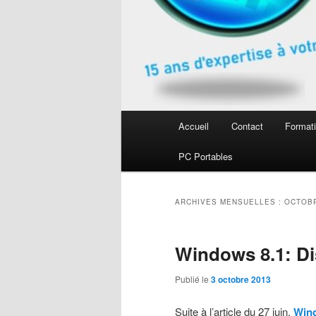
Menu
Accueil
Contact
Formati
Aller
Aller
principal
PC Portables
au
au
contenu
contenu
ARCHIVES MENSUELLES :
OCTOBR
principal
secondaire
Windows 8.1: Di
Publié le
3 octobre 2013
Suite à l’article du 27 juin,
Wind