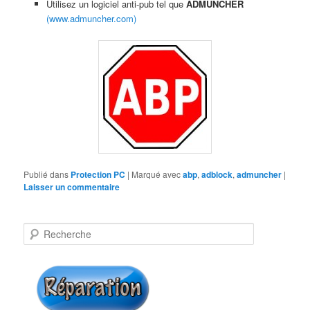
Utilisez un logiciel anti-pub tel que
ADMUNCHER
(www.admuncher.com)
Publié dans
Protection PC
|
Marqué avec
abp
,
adblock
,
admuncher
|
Laisser un commentaire
R
e
c
h
e
r
c