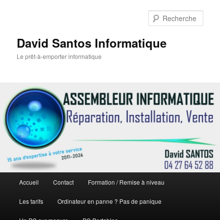
Rech
David Santos Informatique
Le prêt-à-emporter informatique
Menu
Accueil
Contact
Formation / Remise à niveau
Aller
Aller
principal
Les tarifs
Ordinateur en panne ? Pas de panique
au
au