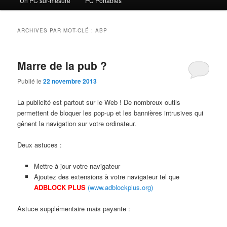
Un PC sur-mesure
PC Portables
contenu
contenu
principal
secondaire
ARCHIVES PAR MOT-CLÉ :
ABP
Marre de la pub ?
Publié le
22 novembre 2013
La publicité est partout sur le Web ! De nombreux outils
permettent de bloquer les pop-up et les bannières intrusives qui
gênent la navigation sur votre ordinateur.
Deux astuces :
Mettre à jour votre navigateur
Ajoutez des extensions à votre navigateur tel que
ADBLOCK PLUS
(www.adblockplus.org)
Astuce supplémentaire mais payante :